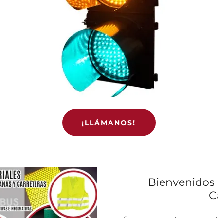
¡LLÁMANOS!
Bienvenidos a
C