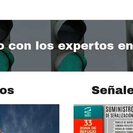
o con los expertos e
os
Señale