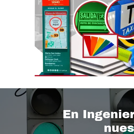
En Ingenier
nues