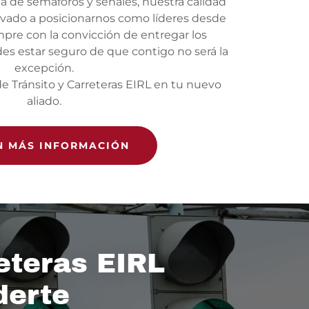
 de semáforos y señales, nuestra calidad
levado a posicionarnos como líderes desde
mpre con la convicción de entregar los
es estar seguro de que contigo no será la
excepción.
de Tránsito y Carreteras EIRL en tu nuevo
aliado.
N MÁS INFORMACIÓN
reteras EIRL
derte